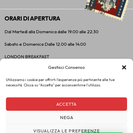
c
s
i
e
t
p
ORARI DI APERTURA
b
a
a
o
g
d
Dal Martedì alla Domenica dalle 19.00 alle 22.30
o
r
v
k
a
i
Sabato e Domenica Dalle 12.00 alle 14.00
m
s
o
LONDON BREAKFAST
r
Sabato e Domenica dalle 12.00 alle 14.00
Gestisci Consenso
Mercoledì sera dalle 19.00 alle 22.30
Utilizziamo i cookie per offrirti l'esperienza più pertinente alle tue
L’evento LONDON
BREAKFAST non esclude il menu’ classico!
necessità. Clicca su “Accetta” per acconsentirne l'utilizzo.
Chiuso il Lunedì.
ACCETTA
PRENOTA IL TUO TAVOLO
NEGA
VISUALIZZA LE PREFERENZE