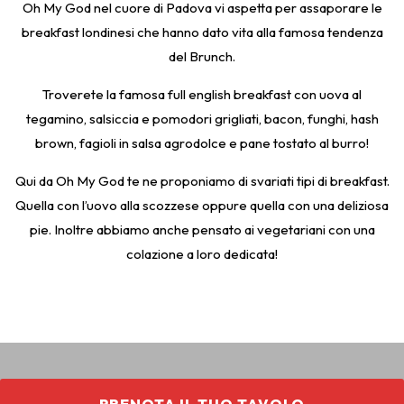
Oh My God nel cuore di Padova vi aspetta per assaporare le
breakfast londinesi che hanno dato vita alla famosa tendenza
del Brunch.
Troverete la famosa full english breakfast con uova al
tegamino, salsiccia e pomodori grigliati, bacon, funghi, hash
brown, fagioli in salsa agrodolce e pane tostato al burro!
Qui da Oh My God te ne proponiamo di svariati tipi di breakfast.
Quella con l’uovo alla scozzese oppure quella con una deliziosa
pie. Inoltre abbiamo anche pensato ai vegetariani con una
colazione a loro dedicata!
PRENOTA IL TUO TAVOLO