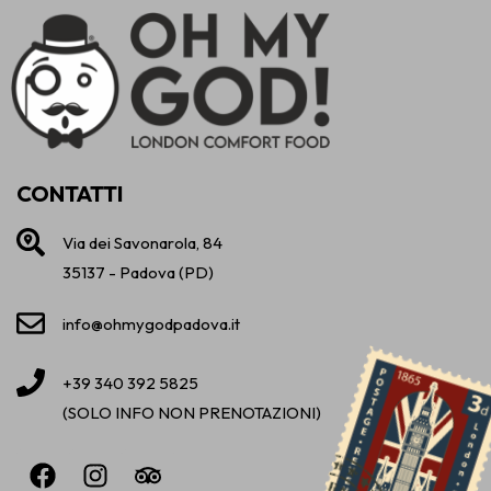
CONTATTI
Via dei Savonarola, 84
35137 - Padova (PD)
info@ohmygodpadova.it
+39 340 392 5825
(SOLO INFO NON PRENOTAZIONI)
F
I
T
a
n
r