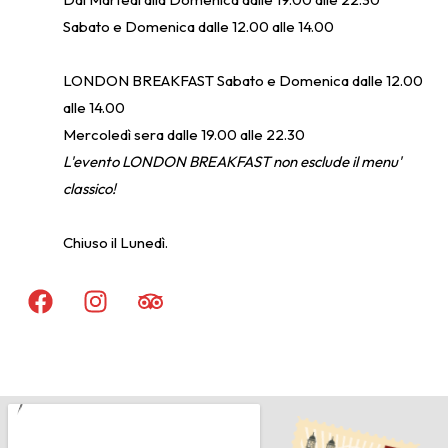
Sabato e Domenica dalle 12.00 alle 14.00
LONDON BREAKFAST Sabato e Domenica dalle 12.00
alle 14.00
Mercoledì sera dalle 19.00 alle 22.30
L'evento LONDON BREAKFAST non esclude il menu'
classico!
Chiuso il Lunedì.
F
I
T
a
n
r
c
s
i
e
t
p
b
a
a
o
g
d
o
r
v