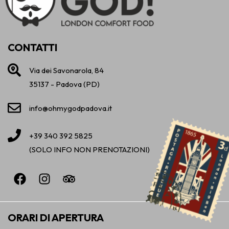
CONTATTI
Via dei Savonarola, 84
35137 - Padova (PD)
info@ohmygodpadova.it
+39 340 392 5825
(SOLO INFO NON PRENOTAZIONI)
F
I
T
a
n
r
c
s
i
e
t
p
ORARI DI APERTURA
b
a
a